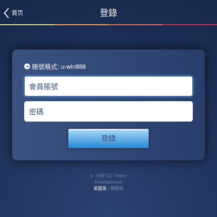
登錄
首页
賬號格式: u-win888
會員賬號
密碼
登錄
© 1999 CC Online
Entertainment
桌面版
| 移動版